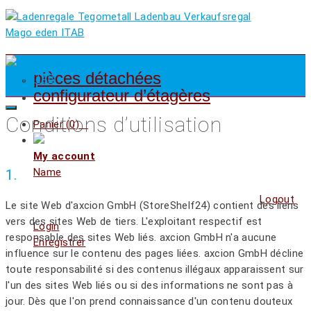
pièces détachées
configurateur d’étagères
Conditions d’utilisation
Panier (
0
)
My account
Name
1.
Logout
Le site Web d'axcion GmbH (StoreShelf24) contient des liens
vers des sites Web de tiers. L'exploitant respectif est
Login
responsable des sites Web liés. axcion GmbH n'a aucune
Enregistrer
influence sur le contenu des pages liées. axcion GmbH décline
toute responsabilité si des contenus illégaux apparaissent sur
l'un des sites Web liés ou si des informations ne sont pas à
jour. Dès que l'on prend connaissance d'un contenu douteux